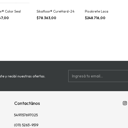
or® Color Seal
Sikafloor® CureHard-24
Pisokrete Laca
67,00
$78.363,00
$248.716,00
te y recibí nuestras ofertas.
Contactános
5491157697025
(011) 5263-9519