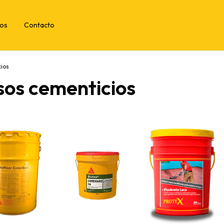
tos
Contacto
cios
sos cementicios