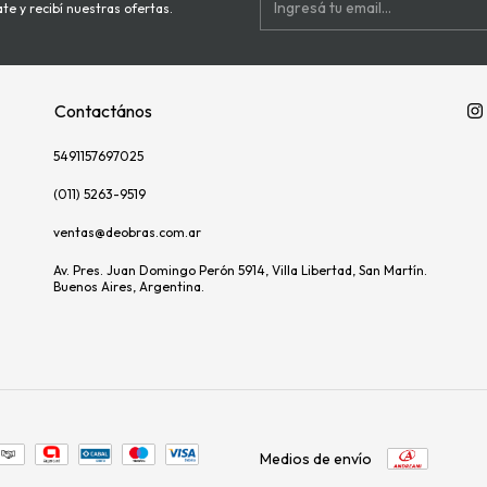
te y recibí nuestras ofertas.
Contactános
5491157697025
(011) 5263-9519
ventas@deobras.com.ar
Av. Pres. Juan Domingo Perón 5914, Villa Libertad, San Martín.
Buenos Aires, Argentina.
Medios de envío