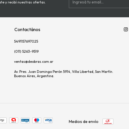
te y recibí nuestras ofertas.
Contactános
5491157697025
(011) 5263-9519
ventas@deobras.com.ar
Av. Pres. Juan Domingo Perón 5914, Villa Libertad, San Martín.
Buenos Aires, Argentina.
Medios de envío