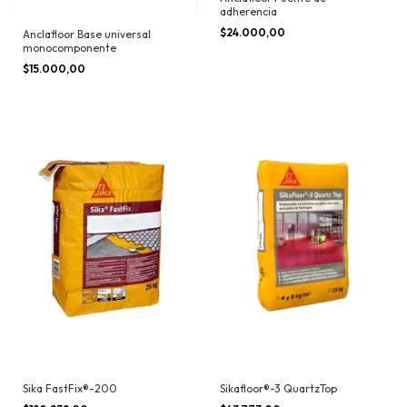
adherencia
$24.000,00
Anclafloor Base universal
monocomponente
$15.000,00
Sika FastFix®-200
Sikafloor®-3 QuartzTop