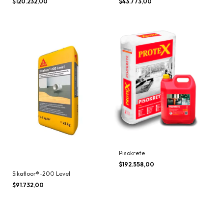
$120.232,00
$43.773,00
Pisokrete
$192.558,00
Sikafloor®-200 Level
$91.732,00