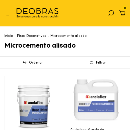
0
Inicio
.
Pisos Decorativos
.
Microcemento alisado
Microcemento alisado
Ordenar
Filtrar
Anclafloor Puente de