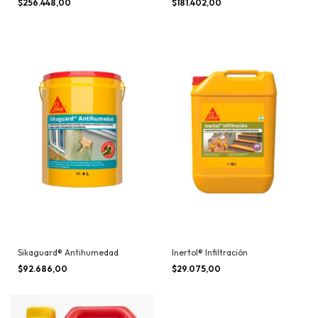
$256.448,00
$181.402,00
Sikaguard® Antihumedad
Inertol® Infiltración
$92.686,00
$29.075,00