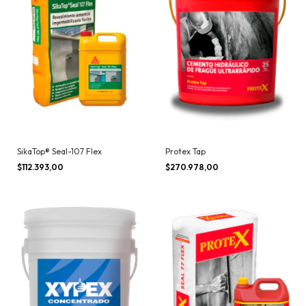
SikaTop® Seal-107 Flex
Protex Tap
$112.393,00
$270.978,00