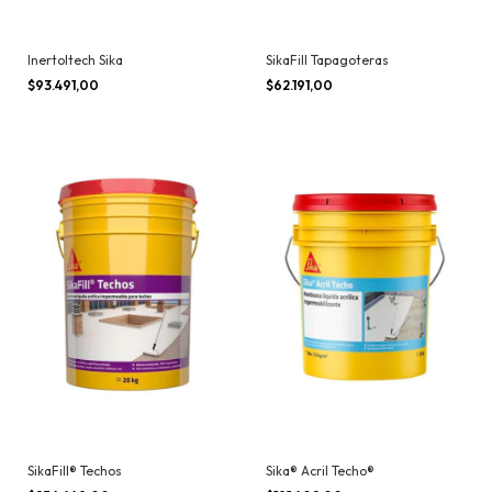
Inertoltech Sika
SikaFill Tapagoteras
$93.491,00
$62.191,00
SikaFill® Techos
Sika® Acril Techo®