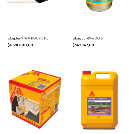
Sikaplan® WP 1100-15 HL
Sikaguard®-700 S
$4.198.800,00
$642.747,00