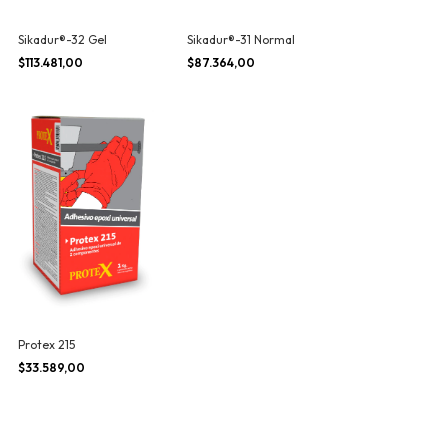
Sikadur®-32 Gel
Sikadur®-31 Normal
$113.481,00
$87.364,00
Protex 215
$33.589,00