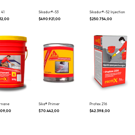
 41
Sikadur®-53
Sikadur®-52 Injection
12,00
$490.921,00
$250.754,00
rnane
Sika® Primer
Protex 216
609,00
$70.442,00
$42.398,00