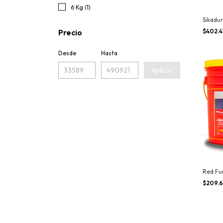
6 Kg (1)
Sikadur
$402.4
Precio
Desde
Hasta
Aplicar
Red Fu
$209.